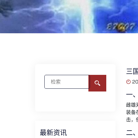
三
20
一
雌雄
装备
击，
最新资讯
二