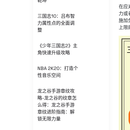
乾坤
在应
力或
三国志10：吕布智
施加
力属性点的全面调
上限
整
《少年三国志2》主
角快速升级攻略
NBA 2K20：打造个
性音乐空间
龙之谷手游章纹攻
略-龙之谷的纹章怎
么得：龙之谷手游
章纹进阶指南：解
锁无限力量