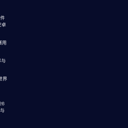
软件
安卓
赛用
率与
年世界
26
与