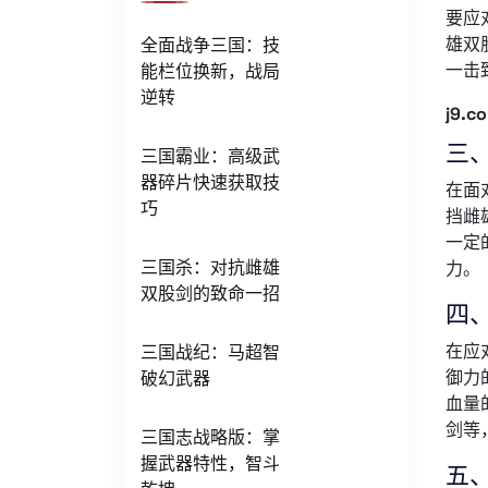
要应
雄双
全面战争三国：技
一击
能栏位换新，战局
逆转
j9.c
三
三国霸业：高级武
器碎片快速获取技
在面
巧
挡雌
一定
三国杀：对抗雌雄
力。
双股剑的致命一招
四
在应
三国战纪：马超智
御力
破幻武器
血量
剑等
三国志战略版：掌
握武器特性，智斗
五