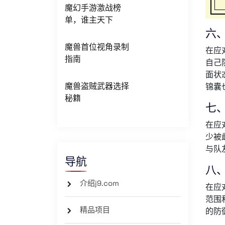
魔幻手游激战榜
单，谁主天下
六
魔兽首位视角录制
在应
指南
自己
面状
魔兽盗贼武器选择
锦囊
秘籍
七
在应
少被
与队
导航
八
介绍j9.com
在应
范围
精品项目
的防