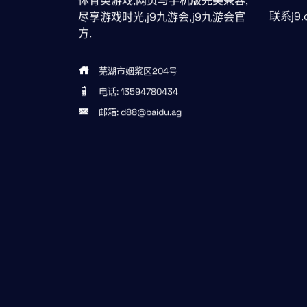
体育类游戏,网页与手机版完美兼容,
联系j9
尽享游戏时光,j9九游会,j9九游会官
方.
芜湖市姻浆区204号
电话: 13594780434
邮箱: d88@baidu.ag