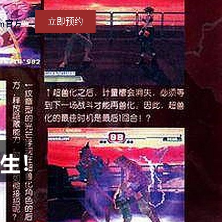
立即预约
om官方
畅享极致冒险，游戏世界由
联系j9.com官方
介绍j9.com