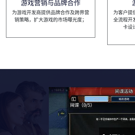
戏营销与品牌合作
游戏开发服
发商提供品牌合作及跨界营
为客户提供从创意策划到
扩大游戏的市场曝光度；
全流程开发服务，包括角
卡设计、游戏引擎开