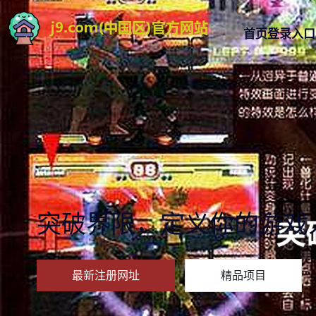
首页登录入口
生！