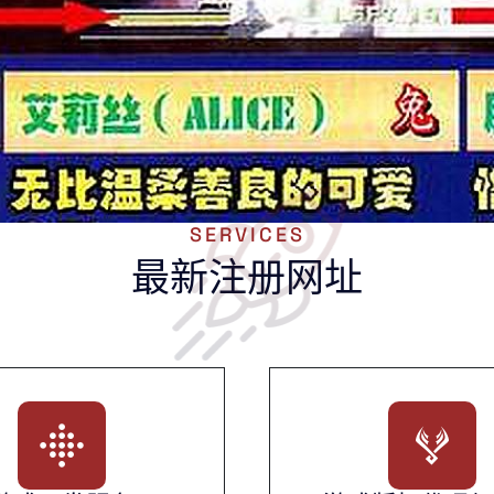
SERVICES
最新注册网址