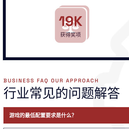
30
K
获得奖项
BUSINESS FAQ OUR APPROACH
行业常见的问题解答
游戏的最低配置要求是什么？