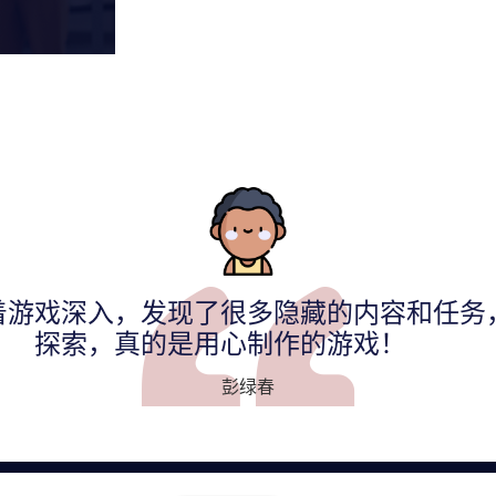
和任务，非常值得花时间去