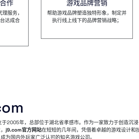
游戏品牌营销
**
帮助游戏品牌塑造独特形象，制定并
为全球游
执行线上线下的品牌营销战略；
化适配和
顺利进
com
立于2005年，总部位于湖北省孝感市。作为一家致力于创造沉浸
业，
j9.com官方网站
在短短的几年间，凭借着卓越的游戏设计和
，成为国内外玩家广泛认可的知名游戏公司。