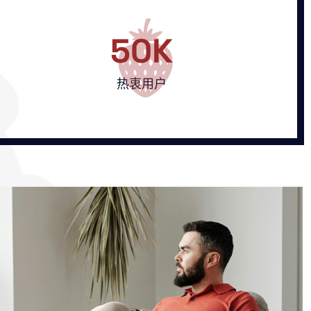
79
K
热衷用户