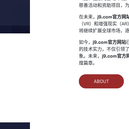
慈善活动和资助项目，
在未来，
j9.com官方网
（VR）和增强现实（A
将继续扩展全球市场，
如今，
j9.com官方网站
的技术实力，不仅引领
象。未来，
j9.com官方
煌篇章。
ABOUT