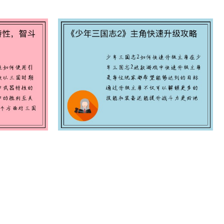
龙之谷
谷的纹
《少年三国志2》主角快速
手游章
升级攻略