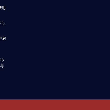
赛用
率与
年世界
26
与