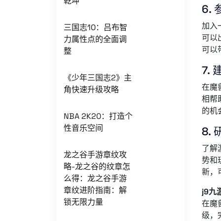
乾坤
6.
加入
三国志10：吕布智
可以
力属性点的全面调
可以
整
7.
《少年三国志2》主
在魔
角快速升级攻略
相帮
的机
NBA 2K20：打造个
性音乐空间
8.
了解
龙之谷手游章纹攻
势和
略-龙之谷的纹章怎
新，
么得：龙之谷手游
章纹进阶指南：解
j9
锁无限力量
在魔
级，