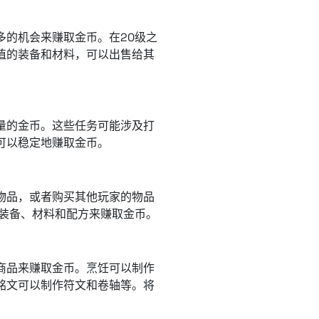
多的机会来赚取金币。在20级之
值的装备和材料，可以出售给其
量的金币。这些任务可能涉及打
可以稳定地赚取金币。
物品，或者购买其他玩家的物品
的装备、材料和配方来赚取金币。
商品来赚取金币。烹饪可以制作
铭文可以制作符文和卷轴等。将