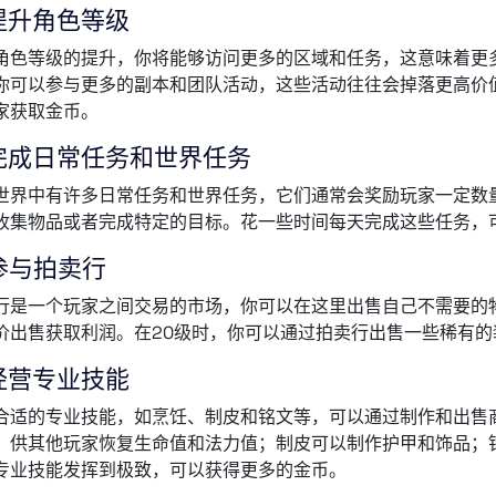
 提升角色等级
角色等级的提升，你将能够访问更多的区域和任务，这意味着更
你可以参与更多的副本和团队活动，这些活动往往会掉落更高价
家获取金币。
 完成日常任务和世界任务
世界中有许多日常任务和世界任务，它们通常会奖励玩家一定数
收集物品或者完成特定的目标。花一些时间每天完成这些任务，
 参与拍卖行
行是一个玩家之间交易的市场，你可以在这里出售自己不需要的
价出售获取利润。在20级时，你可以通过拍卖行出售一些稀有
 经营专业技能
合适的专业技能，如烹饪、制皮和铭文等，可以通过制作和出售
，供其他玩家恢复生命值和法力值；制皮可以制作护甲和饰品；
专业技能发挥到极致，可以获得更多的金币。