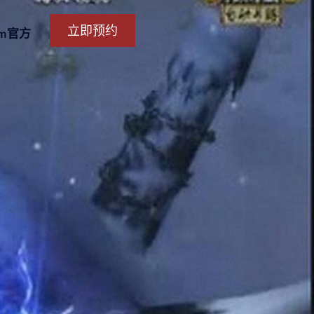
立即预约
om官方