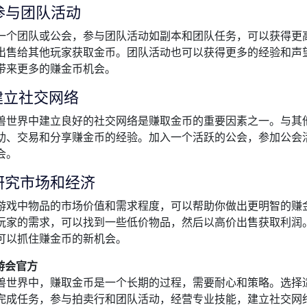
 参与团队活动
一个团队或公会，参与团队活动如副本和团队任务，可以获得更
出售给其他玩家获取金币。团队活动也可以获得更多的经验和声
带来更多的赚金币机会。
 建立社交网络
兽世界中建立良好的社交网络是赚取金币的重要因素之一。与其
助、交易和分享赚金币的经验。加入一个活跃的公会，参加公会
会。
 研究市场和经济
游戏中物品的市场价值和需求程度，可以帮助你做出更明智的赚
玩家的需求，可以找到一些低价物品，然后以高价出售获取利润
可以抓住赚金币的新机会。
九游会官方
兽世界中，赚取金币是一个长期的过程，需要耐心和策略。选择
完成任务，参与拍卖行和团队活动，经营专业技能，建立社交网