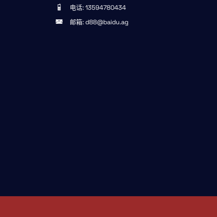
电话: 13594780434
邮箱: d88@baidu.ag