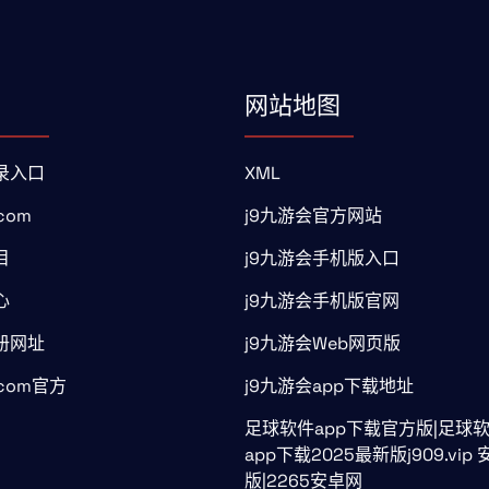
网站地图
录入口
XML
com
j9九游会官方网站
目
j9九游会手机版入口
心
j9九游会手机版官网
册网址
j9九游会Web网页版
.com官方
j9九游会app下载地址
足球软件app下载官方版|足球
app下载2025最新版j909.vip 
版|2265安卓网