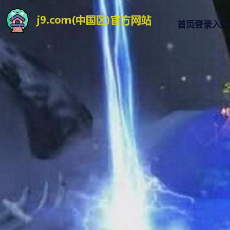
首页登录入口